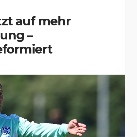
tzt auf mehr
ung –
eformiert