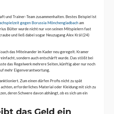
ft und Trainer-Team zusammenhalten. Bestes Beispiel ist
Nachspielzeit gegen Borussia Mönchengladbach
am
ius Bülter wurde nicht nur von seinen Mitspielern fast
ltraube und ließ dabei sogar Neuzugang Alex Král (24)
Coach das Miteinander im Kader neu geregelt. Kramer
ereinfacht, sondern auch entschärft wurde. Das stößt bei
ste das Regelwerk mehrere Seiten, künftig aber nur noch
 auf mehr Eigenverantwortung.
ktioniert. Zum einen dürfen Profis nicht zu spät
achten, erforderliches Material oder Kleidung mit sich zu
en, deren Schwere davon abhängt, ob es sich um ein
ibt das Geld ein