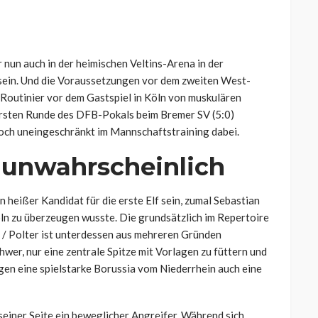
un auch in der heimischen Veltins-Arena in der
 sein. Und die Voraussetzungen vor dem zweiten West-
r Routinier vor dem Gastspiel in Köln von muskulären
 ersten Runde des DFB-Pokals beim Bremer SV (5:0)
och uneingeschränkt im Mannschaftstraining dabei.
 unwahrscheinlich
n heißer Kandidat für die erste Elf sein, zumal Sebastian
ln zu überzeugen wusste. Die grundsätzlich im Repertoire
e / Polter ist unterdessen aus mehreren Gründen
hwer, nur eine zentrale Spitze mit Vorlagen zu füttern und
gen eine spielstarke Borussia vom Niederrhein auch eine
seiner Seite ein beweglicher Angreifer. Während sich