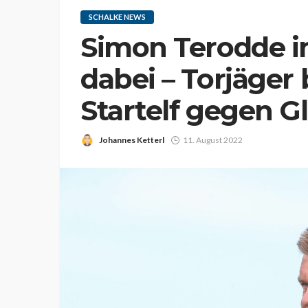
SCHALKE NEWS
Simon Terodde im
dabei – Torjäger 
Startelf gegen G
Johannes Ketterl
11. August 2022