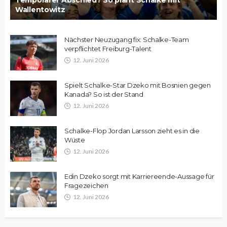
Temporärer Abschied? So plant Schalke mit
Wallentowitz
Nächster Neuzugang fix: Schalke-Team
verpflichtet Freiburg-Talent
12. Juni 2026
Spielt Schalke-Star Dzeko mit Bosnien gegen
Kanada? So ist der Stand
12. Juni 2026
Schalke-Flop Jordan Larsson zieht es in die
Wüste
12. Juni 2026
Edin Dzeko sorgt mit Karriereende-Aussage für
Fragezeichen
12. Juni 2026