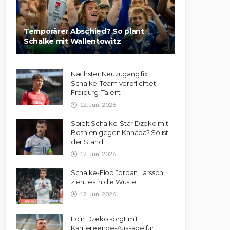
Temporärer Abschied? So plant
Schalke mit Wallentowitz
Nächster Neuzugang fix:
Schalke-Team verpflichtet
Freiburg-Talent
12. Juni 2026
Spielt Schalke-Star Dzeko mit
Bosnien gegen Kanada? So ist
der Stand
12. Juni 2026
Schalke-Flop Jordan Larsson
zieht es in die Wüste
12. Juni 2026
Edin Dzeko sorgt mit
Karriereende-Aussage für