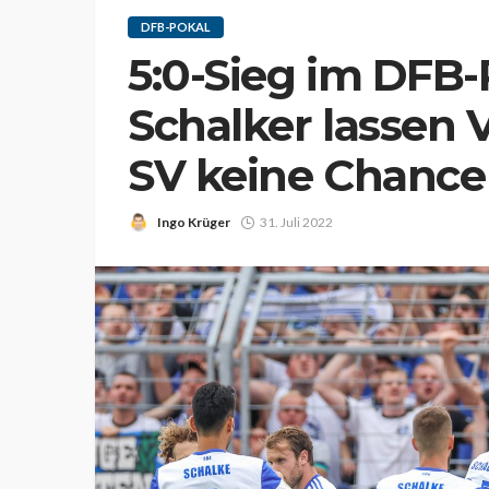
DFB-POKAL
5:0-Sieg im DFB-
Schalker lassen V
SV keine Chance
Ingo Krüger
31. Juli 2022