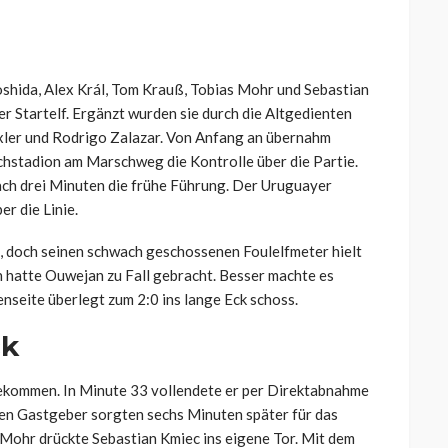
shida, Alex Král, Tom Krauß, Tobias Mohr und Sebastian
r Startelf. Ergänzt wurden sie durch die Altgedienten
ler und Rodrigo Zalazar. Von Anfang an übernahm
hstadion am Marschweg die Kontrolle über die Partie.
ach drei Minuten die frühe Führung. Der Uruguayer
r die Linie.
, doch seinen schwach geschossenen Foulelfmeter hielt
 hatte Ouwejan zu Fall gebracht. Besser machte es
nseite überlegt zum 2:0 ins lange Eck schoss.
ck
ekommen. In Minute 33 vollendete er per Direktabnahme
ten Gastgeber sorgten sechs Minuten später für das
 Mohr drückte Sebastian Kmiec ins eigene Tor. Mit dem