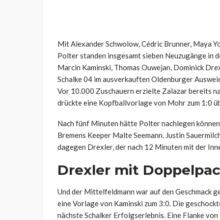
Mit Alexander Schwolow, Cédric Brunner, Maya Yo
Polter standen insgesamt sieben Neuzugänge in de
Marcin Kaminski, Thomas Ouwejan, Dominick Drex
Schalke 04 im ausverkauften Oldenburger Ausweic
Vor 10.000 Zuschauern erzielte Zalazar bereits n
drückte eine Kopfballvorlage von Mohr zum 1:0 übe
Nach fünf Minuten hätte Polter nachlegen können
Bremens Keeper Malte Seemann. Justin Sauermilch
dagegen Drexler, der nach 12 Minuten mit der Inne
Drexler mit Doppelpa
Und der Mittelfeldmann war auf den Geschmack g
eine Vorlage von Kaminski zum 3:0. Die geschock
nächste Schalker Erfolgserlebnis. Eine Flanke von