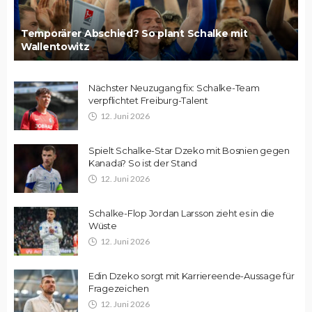
Temporärer Abschied? So plant Schalke mit
Wallentowitz
Nächster Neuzugang fix: Schalke-Team
verpflichtet Freiburg-Talent
12. Juni 2026
Spielt Schalke-Star Dzeko mit Bosnien gegen
Kanada? So ist der Stand
12. Juni 2026
Schalke-Flop Jordan Larsson zieht es in die
Wüste
12. Juni 2026
Edin Dzeko sorgt mit Karriereende-Aussage für
Fragezeichen
12. Juni 2026