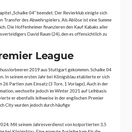
pitel „Schalke 04“ beendet. Der Revierklub einigte sich
n Transfer des Abwehrspielers. Als Ablöse ist eine Summe
äch. Die Hoffenheimer finanzieren den Kauf Kabaks aller
sverteidigers David Raum (24), den es offensichtlich zu
Premier League
schusslorbeeren 2019 aus Stuttgart gekommen. Schalke 04
. In seinem ersten Jahr bei Königsblau etablierte er sich
n 26 Partien zum Einsatz (3 Tore, 1 Vorlage). Auch in der
rmation, wechselte jedoch im Winter 2021 auf Leihbasis
ierte er ebenfalls leihweise in der englischen Premier
ch City wurden jedoch durch häufige
2024. Mit seinem Jahresverdienst von kolportierten 3,5
e bei Königsblau. Eine erneute Ausleihe kam für die