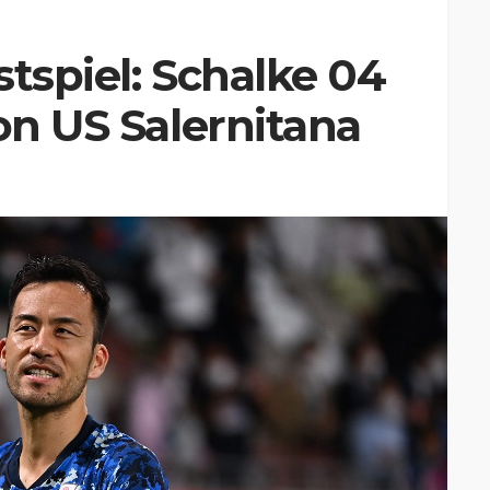
stspiel: Schalke 04
on US Salernitana