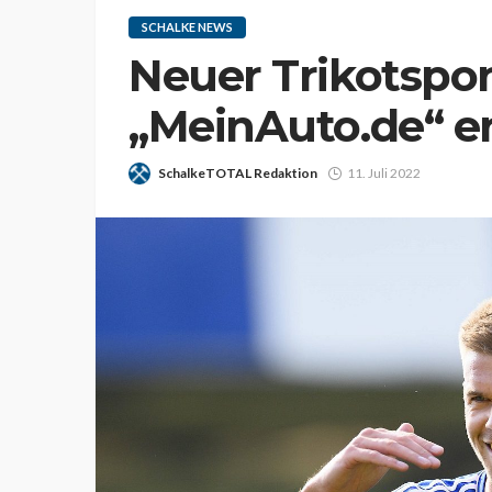
SCHALKE NEWS
Neuer Trikotspon
„MeinAuto.de“ er
SchalkeTOTAL Redaktion
11. Juli 2022