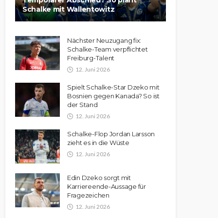
Temporärer Abschied? So plant
Schalke mit Wallentowitz
Nächster Neuzugang fix:
Schalke-Team verpflichtet
Freiburg-Talent
12. Juni 2026
Spielt Schalke-Star Dzeko mit
Bosnien gegen Kanada? So ist
der Stand
12. Juni 2026
Schalke-Flop Jordan Larsson
zieht es in die Wüste
12. Juni 2026
Edin Dzeko sorgt mit
Karriereende-Aussage für
Fragezeichen
12. Juni 2026