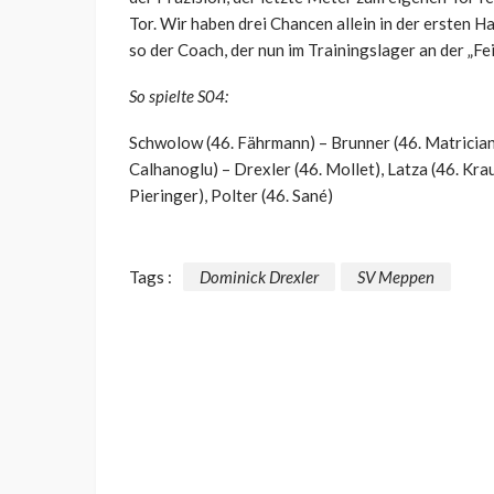
Tor. Wir haben drei Chancen allein in der ersten H
so der Coach, der nun im Trainingslager an der „F
So spielte S04:
Schwolow (46. Fährmann) – Brunner (46. Matriciani
Calhanoglu) – Drexler (46. Mollet), Latza (46. Krauß
Pieringer), Polter (46. Sané)
Tags :
Dominick Drexler
SV Meppen