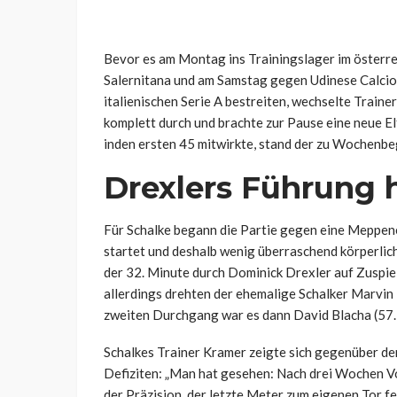
Bevor es am Montag ins Trainingslager im österr
Salernitana und am Samstag gegen Udinese Calcio 
italienischen Serie A bestreiten, wechselte Train
komplett durch und brachte zur Pause eine neue E
inden ersten 45 mitwirkte, stand der zu Wochenbe
Drexlers Führung h
Für Schalke begann die Partie gegen eine Meppene
startet und deshalb wenig überraschend körperlich
der 32. Minute durch Dominick Drexler auf Zuspie
allerdings drehten der ehemalige Schalker Marvin 
zweiten Durchgang war es dann David Blacha (57.)
Schalkes Trainer Kramer zeigte sich gegenüber de
Defiziten: „Man hat gesehen: Nach drei Wochen Vo
der Präzision, der letzte Meter zum eigenen Tor f