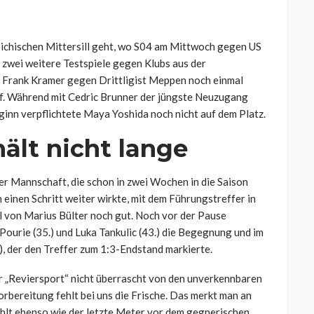
eichischen Mittersill geht, wo S04 am Mittwoch gegen US
zwei weitere Testspiele gegen Klubs aus der
er Frank Kramer gegen Drittligist Meppen noch einmal
lf. Während mit Cedric Brunner der jüngste Neuzugang
ginn verpflichtete Maya Yoshida noch nicht auf dem Platz.
ält nicht lange
r Mannschaft, die schon in zwei Wochen in die Saison
 einen Schritt weiter wirkte, mit dem Führungstreffer in
l von Marius Bülter noch gut. Noch vor der Pause
Pourie (35.) und Luka Tankulic (43.) die Begegnung und im
, der den Treffer zum 1:3-Endstand markierte.
r „Reviersport“ nicht überrascht von den unverkennbaren
rbereitung fehlt bei uns die Frische. Das merkt man an
ehlt ebenso wie der letzte Meter vor dem gegnerischen