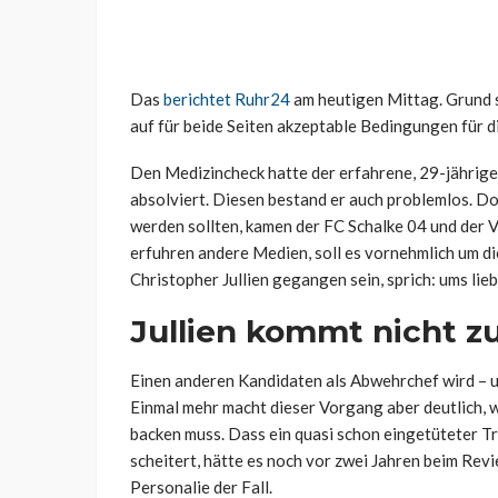
Das
berichtet Ruhr24
am heutigen Mittag. Grund so
auf für beide Seiten akzeptable Bedingungen für d
Den Medizincheck hatte der erfahrene, 29-jährige
absolviert. Diesen bestand er auch problemlos. D
werden sollten, kamen der FC Schalke 04 und der 
erfuhren andere Medien, soll es vornehmlich um di
Christopher Jullien gegangen sein, sprich: ums lieb
Jullien kommt nicht z
Einen anderen Kandidaten als Abwehrchef wird – un
Einmal mehr macht dieser Vorgang aber deutlich, wi
backen muss. Dass ein quasi schon eingetüteter T
scheitert, hätte es noch vor zwei Jahren beim Revi
Personalie der Fall.