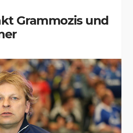
nkt Grammozis und
mer