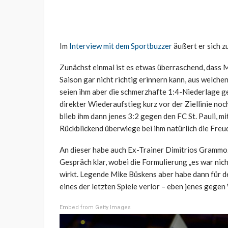
Im
Interview mit dem Sportbuzzer
äußert er sich 
Zunächst einmal ist es etwas überraschend, dass Mul
Saison gar nicht richtig erinnern kann, aus welch
seien ihm aber die schmerzhafte 1:4-Niederlage g
direkter Wiederaufstieg kurz vor der Ziellinie noc
blieb ihm dann jenes 3:2 gegen den FC St. Pauli, m
Rückblickend überwiege bei ihm natürlich die Freud
An dieser habe auch Ex-Trainer Dimitrios Grammozi
Gespräch klar, wobei die Formulierung „es war nic
wirkt. Legende Mike Büskens aber habe dann für 
eines der letzten Spiele verlor – eben jenes gege
Embed from Getty Images