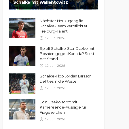
Schalke mit Wallentowitz
Nächster Neuzugang fix:
Schalke-Team verpflichtet
Freiburg-Talent
12. Juni 2026
Spielt Schalke-Star Dzeko mit
Bosnien gegen Kanada? So ist
der Stand
12. Juni 2026
Schalke-Flop Jordan Larsson
zieht es in die Wüste
12. Juni 2026
Edin Dzeko sorgt mit
Karriereende-Aussage für
Fragezeichen
12. Juni 2026