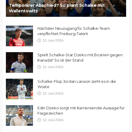
Temporärer Abschied? So plant Schalke mit
Wallentowitz
Nächster Neuzugang fix: Schalke-Team
verpflichtet Freiburg-Talent
12. Juni 2026
Spielt Schalke-Star Dzeko mit Bosnien gegen
Kanada? So ist der Stand
12. Juni 2026
Schalke-Flop Jordan Larsson zieht es in die
Wüste
12. Juni 2026
Edin Dzeko sorgt mit Karriereende-Aussage für
Fragezeichen
12. Juni 2026