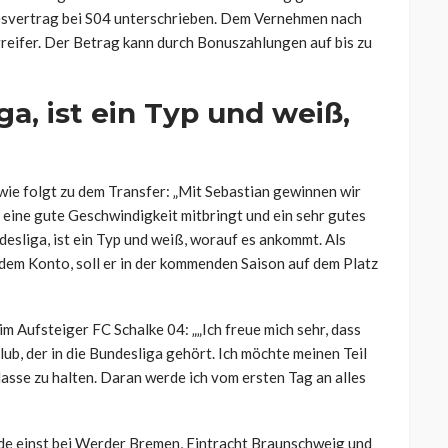
resvertrag bei S04 unterschrieben. Dem Vernehmen nach
greifer. Der Betrag kann durch Bonuszahlungen auf bis zu
ga, ist ein Typ und weiß,
ie folgt zu dem Transfer: „Mit Sebastian gewinnen wir
 eine gute Geschwindigkeit mitbringt und ein sehr gutes
esliga, ist ein Typ und weiß, worauf es ankommt. Als
f dem Konto, soll er in der kommenden Saison auf dem Platz
m Aufsteiger FC Schalke 04: „„Ich freue mich sehr, dass
lub, der in die Bundesliga gehört. Ich möchte meinen Teil
asse zu halten. Daran werde ich vom ersten Tag an alles
e einst bei Werder Bremen, Eintracht Braunschweig und