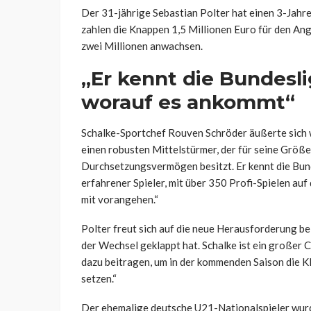
Der 31-jährige Sebastian Polter hat einen 3-Jah
zahlen die Knappen 1,5 Millionen Euro für den An
zwei Millionen anwachsen.
„Er kennt die Bundesli
worauf es ankommt“
Schalke-Sportchef Rouven Schröder äußerte sich w
einen robusten Mittelstürmer, der für seine Größe
Durchsetzungsvermögen besitzt. Er kennt die Bund
erfahrener Spieler, mit über 350 Profi-Spielen au
mit vorangehen.“
Polter freut sich auf die neue Herausforderung bei
der Wechsel geklappt hat. Schalke ist ein großer C
dazu beitragen, um in der kommenden Saison die Kl
setzen.“
Der ehemalige deutsche U21-Nationalspieler wurd