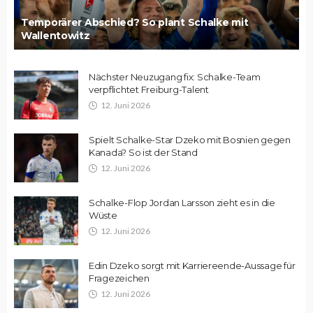
Temporärer Abschied? So plant Schalke mit
Wallentowitz
Nächster Neuzugang fix: Schalke-Team
verpflichtet Freiburg-Talent
12. Juni 2026
Spielt Schalke-Star Dzeko mit Bosnien gegen
Kanada? So ist der Stand
12. Juni 2026
Schalke-Flop Jordan Larsson zieht es in die
Wüste
12. Juni 2026
Edin Dzeko sorgt mit Karriereende-Aussage für
Fragezeichen
12. Juni 2026