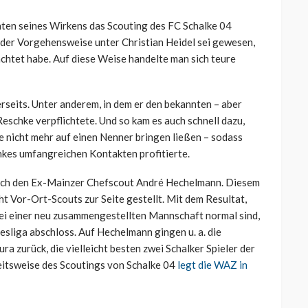
naten seines Wirkens das Scouting des FC Schalke 04
der Vorgehensweise unter Christian Heidel sei gewesen,
achtet habe. Auf diese Weise handelte man sich teure
rseits. Unter anderem, in dem er den bekannten – aber
schke verpflichtete. Und so kam es auch schnell dazu,
e nicht mehr auf einen Nenner bringen ließen – sodass
hkes umfangreichen Kontakten profitierte.
uch den Ex-Mainzer Chefscout André Hechelmann. Diesem
ht Vor-Ort-Scouts zur Seite gestellt. Mit dem Resultat,
bei einer neu zusammengestellten Mannschaft normal sind,
desliga abschloss. Auf Hechelmann gingen u. a. die
 zurück, die vielleicht besten zwei Schalker Spieler der
eitsweise des Scoutings von Schalke 04
legt die WAZ in