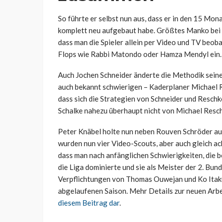
So führte er selbst nun aus, dass er in den 15 Mo
komplett neu aufgebaut habe. Größtes Manko bei 
dass man die Spieler allein per Video und TV beob
Flops wie Rabbi Matondo oder Hamza Mendyl ein.
Auch Jochen Schneider änderte die Methodik seine
auch bekannt schwierigen – Kaderplaner Michael Re
dass sich die Strategien von Schneider und Reschk
Schalke nahezu überhaupt nicht von Michael Resc
Peter Knäbel holte nun neben Rouven Schröder a
wurden nun vier Video-Scouts, aber auch gleich ac
dass man nach anfänglichen Schwierigkeiten, die 
die Liga dominierte und sie als Meister der 2. Bun
Verpflichtungen von Thomas Ouwejan und Ko Itakura
abgelaufenen Saison. Mehr Details zur neuen Arb
diesem Beitrag dar
.