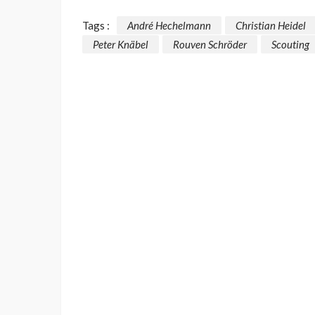
Tags :
André Hechelmann
Christian Heidel
Peter Knäbel
Rouven Schröder
Scouting