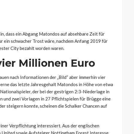
in, dass ein Abgang Matondos auf absehbare Zeit für
nur ein schwacher Trost wäre, nachdem Anfang 2019 für
ester City bezahlt worden waren.
vier Millionen Euro
uen nach Informationen der „Bild“ aber immerhin vier
gerne das letzte Jahresgehalt Matondos in Höhe von etwa
 Nationalspieler, der bei der gestrigen 2:3-Niederlage in
n und zwei Vorlagen in 27 Pflichtspielen für Brügge eine
er steigern konnte, scheinen die Schalker Chancen auf
 einer Verpflichtung interessiert. Aus der englischen
s United sowie Aufsteiger Nottingham Forest Interesse