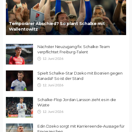
Temporärer Abschied? So plant Schalke mit
Wallentowitz
Nächster Neuzugang fix: Schalke-Team
verpflichtet Freiburg-Talent
12. Juni 2026
Spielt Schalke-Star Dzeko mit Bosnien gegen
Kanada? So ist der Stand
12. Juni 2026
Schalke-Flop Jordan Larsson zieht es in die
Wüste
12. Juni 2026
Edin Dzeko sorgt mit Karriereende-Aussage für
Fragezeichen