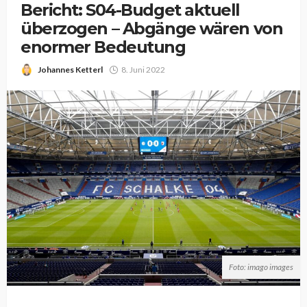
Bericht: S04-Budget aktuell
überzogen – Abgänge wären von
enormer Bedeutung
Johannes Ketterl
8. Juni 2022
Foto: imago images