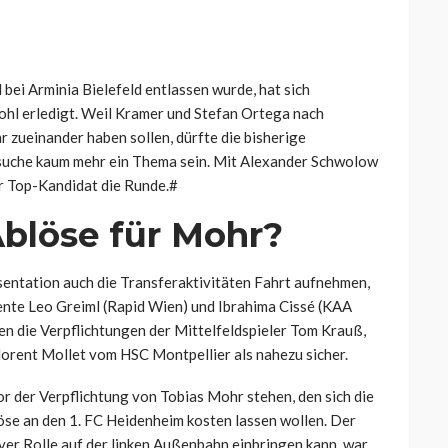
 bei Arminia Bielefeld entlassen wurde, hat sich
ohl erledigt. Weil Kramer und Stefan Ortega nach
r zueinander haben sollen, dürfte die bisherige
tsuche kaum mehr ein Thema sein. Mit Alexander Schwolow
er Top-Kandidat die Runde.#
Ablöse für Mohr?
äsentation auch die Transferaktivitäten Fahrt aufnehmen,
ente Leo Greiml (Rapid Wien) und Ibrahima Cissé (KAA
ten die Verpflichtungen der Mittelfeldspieler Tom Krauß,
lorent Mollet vom HSC Montpellier als nahezu sicher.
vor der Verpflichtung von Tobias Mohr stehen, den sich die
öse an den 1. FC Heidenheim kosten lassen wollen. Der
iver Rolle auf der linken Außenbahn einbringen kann, war