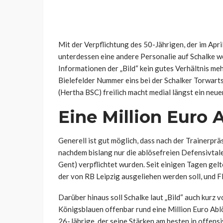
Mit der Verpflichtung des 50-Jährigen, der im April
unterdessen eine andere Personalie auf Schalke w
Informationen der „Bild“ kein gutes Verhältnis meh
Bielefelder Nummer eins bei der Schalker Torwar
(Hertha BSC) freilich macht medial längst ein neu
Eine Million Euro 
Generell ist gut möglich, dass nach der Trainerpr
nachdem bislang nur die ablösefreien Defensivtal
Gent) verpflichtet wurden. Seit einigen Tagen gel
der von RB Leipzig ausgeliehen werden soll, und F
Darüber hinaus soll Schalke laut „Bild“ auch kurz 
Königsblauen offenbar rund eine Million Euro Abl
26-Jährige, der seine Stärken am besten in offens