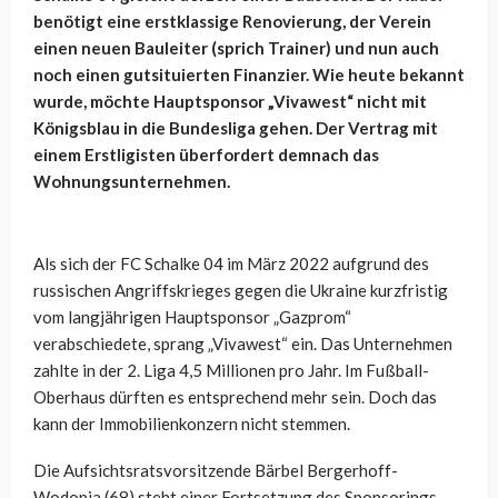
benötigt eine erstklassige Renovierung, der Verein
einen neuen Bauleiter (sprich Trainer) und nun auch
noch einen gutsituierten Finanzier. Wie heute bekannt
wurde, möchte Hauptsponsor „Vivawest“ nicht mit
Königsblau in die Bundesliga gehen. Der Vertrag mit
einem Erstligisten überfordert demnach das
Wohnungsunternehmen.
Als sich der FC Schalke 04 im März 2022 aufgrund des
russischen Angriffskrieges gegen die Ukraine kurzfristig
vom langjährigen Hauptsponsor „Gazprom“
verabschiedete, sprang „Vivawest“ ein. Das Unternehmen
zahlte in der 2. Liga 4,5 Millionen pro Jahr. Im Fußball-
Oberhaus dürften es entsprechend mehr sein. Doch das
kann der Immobilienkonzern nicht stemmen.
D
ie Aufsichtsratsvorsitzende Bärbel Bergerhoff-
Wodopia (68) steht einer Fortsetzung des Sponsorings