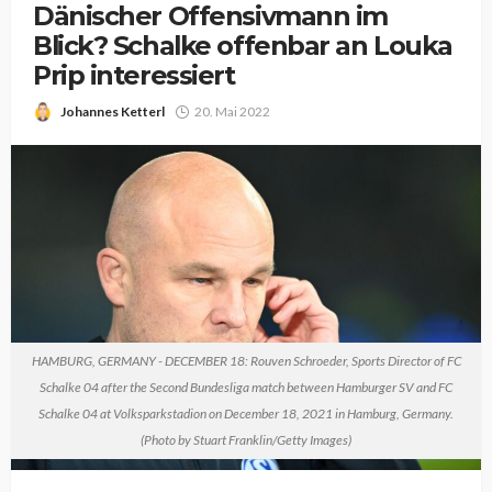
Dänischer Offensivmann im
Blick? Schalke offenbar an Louka
Prip interessiert
Johannes Ketterl
20. Mai 2022
HAMBURG, GERMANY - DECEMBER 18: Rouven Schroeder, Sports Director of FC
Schalke 04 after the Second Bundesliga match between Hamburger SV and FC
Schalke 04 at Volksparkstadion on December 18, 2021 in Hamburg, Germany.
(Photo by Stuart Franklin/Getty Images)