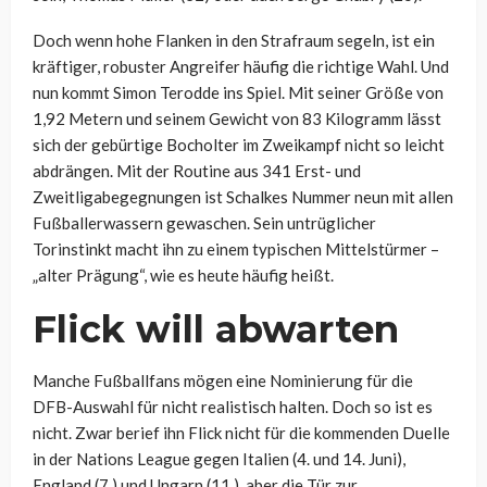
Doch wenn hohe Flanken in den Strafraum segeln, ist ein
kräftiger, robuster Angreifer häufig die richtige Wahl. Und
nun kommt Simon Terodde ins Spiel. Mit seiner Größe von
1,92 Metern und seinem Gewicht von 83 Kilogramm lässt
sich der gebürtige Bocholter im Zweikampf nicht so leicht
abdrängen. Mit der Routine aus 341 Erst- und
Zweitligabegegnungen ist Schalkes Nummer neun mit allen
Fußballerwassern gewaschen. Sein untrüglicher
Torinstinkt macht ihn zu einem typischen Mittelstürmer –
„alter Prägung“, wie es heute häufig heißt.
Flick will abwarten
Manche Fußballfans mögen eine Nominierung für die
DFB-Auswahl für nicht realistisch halten. Doch so ist es
nicht. Zwar berief ihn Flick nicht für die kommenden Duelle
in der Nations League gegen Italien (4. und 14. Juni),
England (7.) und Ungarn (11.), aber die Tür zur