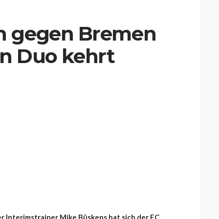
n gegen Bremen
Ein Duo kehrt
er Interimstrainer Mike Büskens hat sich der FC