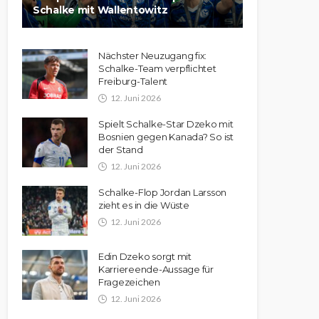
Schalke mit Wallentowitz
Nächster Neuzugang fix:
Schalke-Team verpflichtet
Freiburg-Talent
12. Juni 2026
Spielt Schalke-Star Dzeko mit
Bosnien gegen Kanada? So ist
der Stand
12. Juni 2026
Schalke-Flop Jordan Larsson
zieht es in die Wüste
12. Juni 2026
Edin Dzeko sorgt mit
Karriereende-Aussage für
Fragezeichen
12. Juni 2026