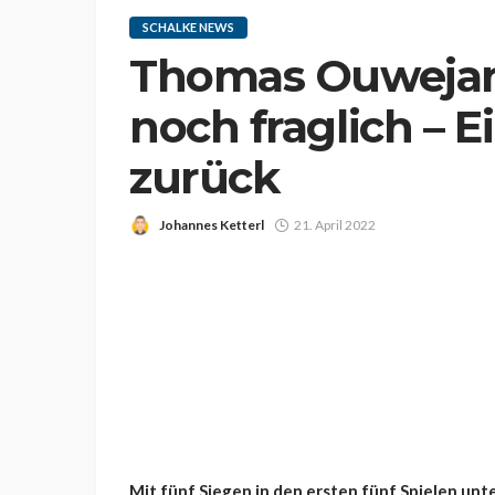
SCHALKE NEWS
Thomas Ouweja
noch fraglich – 
zurück
Johannes Ketterl
21. April 2022
Mit fünf Siegen in den ersten fünf Spielen unt