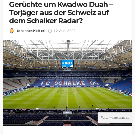
Gerüchte um Kwadwo Duah –
Torjäger aus der Schweiz auf
dem Schalker Radar?
Johannes Ketterl
19. April 2022
Foto: imago images