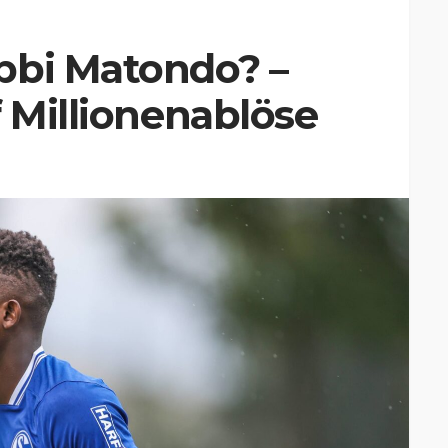
bbi Matondo? –
f Millionenablöse