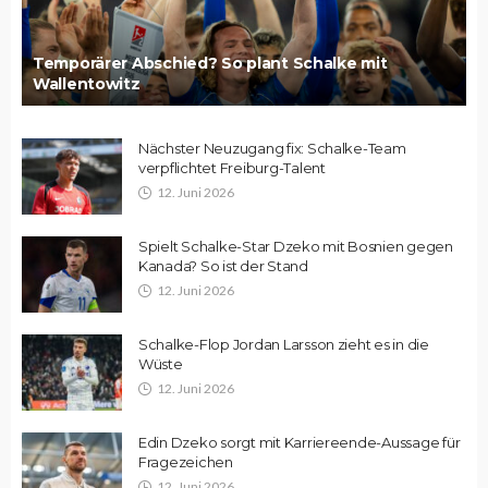
Temporärer Abschied? So plant Schalke mit
Wallentowitz
Nächster Neuzugang fix: Schalke-Team
verpflichtet Freiburg-Talent
12. Juni 2026
Spielt Schalke-Star Dzeko mit Bosnien gegen
Kanada? So ist der Stand
12. Juni 2026
Schalke-Flop Jordan Larsson zieht es in die
Wüste
12. Juni 2026
Edin Dzeko sorgt mit Karriereende-Aussage für
Fragezeichen
12. Juni 2026