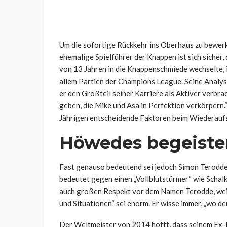
Um die sofortige Rückkehr ins Oberhaus zu bewerk
ehemalige Spielführer der Knappen ist sich sicher, 
von 13 Jahren in die Knappenschmiede wechselte, is
allem Partien der Champions League. Seine Analyse
er den Großteil seiner Karriere als Aktiver verbra
geben, die Mike und Asa in Perfektion verkörpern
Jährigen entscheidende Faktoren beim Wiederaufs
Höwedes begeiste
Fast genauso bedeutend sei jedoch Simon Terodde
bedeutet gegen einen „Vollblutstürmer“ wie Schal
auch großen Respekt vor dem Namen Terodde, weil 
und Situationen“ sei enorm. Er wisse immer, „wo der 
Der Weltmeister von 2014 hofft, dass seinem Ex-K