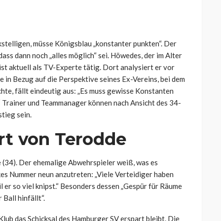
stelligen, müsse Königsblau „konstanter punkten“. Der
dass dann noch „alles möglich“ sei. Höwedes, der im Alter
t aktuell als TV-Experte tätig. Dort analysiert er vor
 in Bezug auf die Perspektive seines Ex-Vereins, bei dem
chte, fällt eindeutig aus: „Es muss gewisse Konstanten
.“ Trainer und Teammanager können nach Ansicht des 34-
tieg sein.
rt von Terodde
 (34). Der ehemalige Abwehrspieler weiß, was es
kes Nummer neun anzutreten: „Viele Verteidiger haben
er so viel knipst.“ Besonders dessen „Gespür für Räume
Ball hinfällt“.
lub das Schicksal des Hamburger SV erspart bleibt. Die