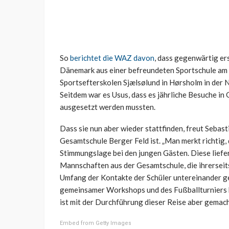
So
berichtet die WAZ davon
, dass gegenwärtig er
Dänemark aus einer befreundeten Sportschule am 
Sportsefter­skolen Sjælsølund in Hørsholm in der
Seitdem war es Usus, dass es jährliche Besuche in 
ausgesetzt werden mussten.
Dass sie nun aber wieder stattfinden, freut Sebas
Gesamtschule Berger Feld ist. „Man merkt richtig, 
Stimmungslage bei den jungen Gästen. Diese liefert
Mannschaften aus der Gesamtschule, die ihrerseits
Umfang der Kontakte der Schüler untereinander g
gemeinsamer Workshops und des Fußballturniers b
ist mit der Durchführung dieser Reise aber gemach
Embed from Getty Images