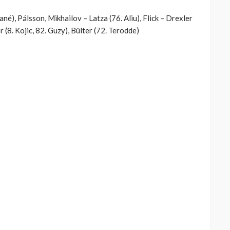
é), Pálsson, Mikhailov – Latza (76. Aliu), Flick – Drexler
 (8. Kojic, 82. Guzy), Bülter (72. Terodde)