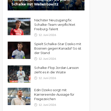
Schalke mit Wallentowitz
Nächster Neuzugang fix:
Schalke-Team verpflichtet
Freiburg-Talent
12. Juni 2026
Spielt Schalke-Star Dzeko mit
Bosnien gegen Kanada? So ist
der Stand
12. Juni 2026
Schalke-Flop Jordan Larsson
zieht es in die Wüste
12. Juni 2026
Edin Dzeko sorgt mit
Karriereende-Aussage für
Fragezeichen
12. Juni 2026