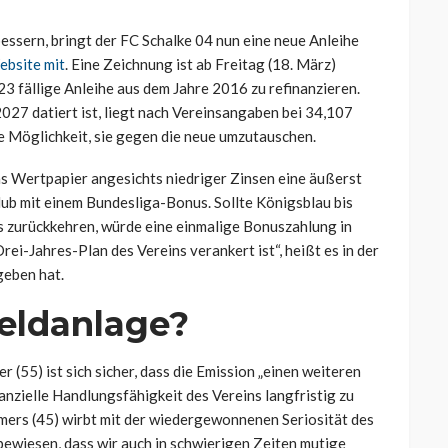
essern, bringt der FC Schalke 04 nun eine neue Anleihe
ebsite mit
. Eine Zeichnung ist ab Freitag (18. März)
23 fällige Anleihe aus dem Jahre 2016 zu refinanzieren.
027 datiert ist, liegt nach Vereinsangaben bei 34,107
ie Möglichkeit, sie gegen die neue umzutauschen.
as Wertpapier angesichts niedriger Zinsen eine äußerst
lub mit einem Bundesliga-Bonus. Sollte Königsblau bis
s zurückkehren, würde eine einmalige Bonuszahlung in
Drei-Jahres-Plan des Vereins verankert ist“, heißt es in der
geben hat.
Geldanlage?
(55) ist sich sicher, dass die Emission „einen weiteren
nanzielle Handlungsfähigkeit des Vereins langfristig zu
mers (45) wirbt mit der wiedergewonnenen Seriosität des
ewiesen, dass wir auch in schwierigen Zeiten mutige