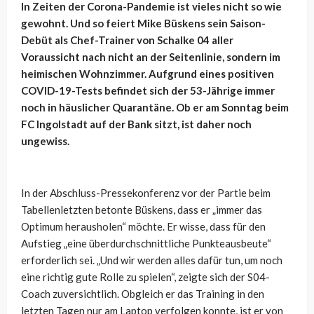
In Zeiten der Corona-Pandemie ist vieles nicht so wie
gewohnt. Und so feiert Mike Büskens sein Saison-
Debüt als Chef-Trainer von Schalke 04 aller
Voraussicht nach nicht an der Seitenlinie, sondern im
heimischen Wohnzimmer. Aufgrund eines positiven
COVID-19-Tests befindet sich der 53-Jährige immer
noch in häuslicher Quarantäne. Ob er am Sonntag beim
FC Ingolstadt auf der Bank sitzt, ist daher noch
ungewiss.
In der Abschluss-Pressekonferenz vor der Partie beim
Tabellenletzten betonte Büskens, dass er „immer das
Optimum herausholen“ möchte. Er wisse, dass für den
Aufstieg „eine überdurchschnittliche Punkteausbeute“
erforderlich sei. „Und wir werden alles dafür tun, um noch
eine richtig gute Rolle zu spielen“, zeigte sich der S04-
Coach zuversichtlich. Obgleich er das Training in den
letzten Tagen nur am Laptop verfolgen konnte, ist er von