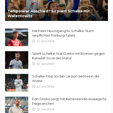
Temporärer Abschied? So plant Schalke mit
Wallentowitz
Nächster Neuzugang fix: Schalke-Team
verpflichtet Freiburg-Talent
12. Juni 2026
Spielt Schalke-Star Dzeko mit Bosnien gegen
Kanada? So ist der Stand
12. Juni 2026
Schalke-Flop Jordan Larsson zieht es in die
Wüste
12. Juni 2026
Edin Dzeko sorgt mit Karriereende-Aussage für
Fragezeichen
12. Juni 2026