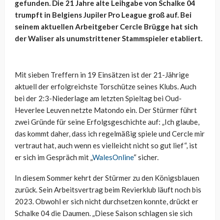
gefunden. Die 21 Jahre alte Leihgabe von Schalke 04
trumpft in Belgiens Jupiler Pro League groß auf. Bei
seinem aktuellen Arbeitgeber Cercle Brügge hat sich
der Waliser als unumstrittener Stammspieler etabliert.
Mit sieben Treffern in 19 Einsätzen ist der 21-Jährige
aktuell der erfolgreichste Torschütze seines Klubs. Auch
bei der 2:3-Niederlage am letzten Spieltag bei Oud-
Heverlee Leuven netzte Matondo ein. Der Stürmer führt
zwei Gründe für seine Erfolgsgeschichte auf: „Ich glaube,
das kommt daher, dass ich regelmäßig spiele und Cercle mir
vertraut hat, auch wenn es vielleicht nicht so gut lief“, ist
er sich im Gespräch mit „
WalesOnline
“ sicher.
In diesem Sommer kehrt der Stürmer zu den Königsblauen
zurück. Sein Arbeitsvertrag beim Revierklub läuft noch bis
2023. Obwohl er sich nicht durchsetzen konnte, drückt er
Schalke 04 die Daumen. „Diese Saison schlagen sie sich