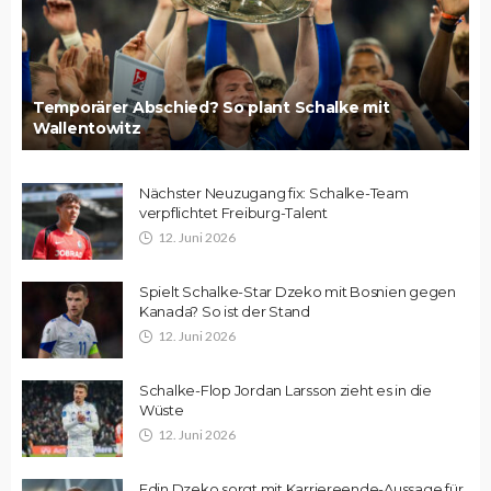
Temporärer Abschied? So plant Schalke mit
Wallentowitz
Nächster Neuzugang fix: Schalke-Team
verpflichtet Freiburg-Talent
12. Juni 2026
Spielt Schalke-Star Dzeko mit Bosnien gegen
Kanada? So ist der Stand
12. Juni 2026
Schalke-Flop Jordan Larsson zieht es in die
Wüste
12. Juni 2026
Edin Dzeko sorgt mit Karriereende-Aussage für