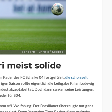
i meist solide
im Kader des FC Schalke 04 fortgeführt,
die schon seit
origen Saison sollte eigentlich die Leihgabe Kilian Ludewig
ndest akzeptabel tat. Doch dann sanken seine Leistungen,
ieder für S04.
 vom VfL Wolfsburg. Der Brasilianer überzeugte nur ganz
uspendiert. Dann übernahm Timo Becker diese Aufgabe,