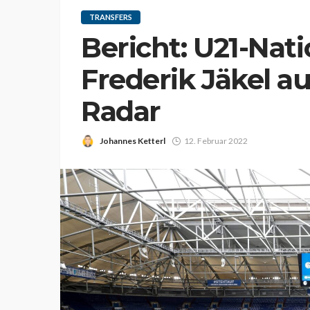
TRANSFERS
Bericht: U21-Nati
Frederik Jäkel a
Radar
Johannes Ketterl
12. Februar 2022