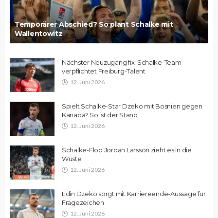
Temporärer Abschied? So plant Schalke mit
Wallentowitz
Nächster Neuzugang fix: Schalke-Team
verpflichtet Freiburg-Talent
12. Juni 2026
Spielt Schalke-Star Dzeko mit Bosnien gegen
Kanada? So ist der Stand
12. Juni 2026
Schalke-Flop Jordan Larsson zieht es in die
Wüste
12. Juni 2026
Edin Dzeko sorgt mit Karriereende-Aussage für
Fragezeichen
12. Juni 2026