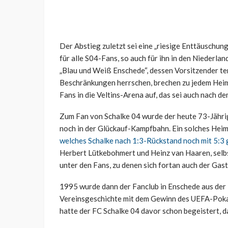
Der Abstieg zuletzt sei eine „riesige Enttäuschu
für alle S04-Fans, so auch für ihn in den Niederla
„Blau und Weiß Enschede“, dessen Vorsitzender te
Beschränkungen herrschen, brechen zu jedem Heim
Fans in die Veltins-Arena auf, das sei auch nach d
Zum Fan von Schalke 04 wurde der heute 73-Jährig
noch in der Glückauf-Kampfbahn. Ein solches Hei
welches Schalke nach 1:3-Rückstand noch mit 5:3
Herbert Lütkebohmert und Heinz van Haaren, selbs
unter den Fans, zu denen sich fortan auch der Gast
1995 wurde dann der Fanclub in Enschede aus der
Vereinsgeschichte mit dem Gewinn des UEFA-Pokal
hatte der FC Schalke 04 davor schon begeistert, d