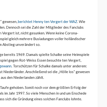
ng“ gewesen,
berichtet Henny ten Vergert der WAZ
. Wie
nden. Dennoch sei die Zahl der Mitglieder des Fanclubs
n Vergert ist, nicht gesunken. Wenn keine Corona-
spiel gleich mehrere Busladungen voller holländischer
em Abstieg unverändert so.
e bereits 1969. Damals spielte Schalke seine Heimspiele
mspiel gegen Rot-Weiss Essen besuchte ten Vergert,
 gewann
. Torschützen für Schalke damals unter anderem:
t Niederländer. Anschließend sei die „Hölle los“ gewesen
 aus den Niederlanden zählt.
 Taufe gehoben. Somit noch vor dem größten Erfolg der
s im Jahr 1997. So viele Menschen in und um Enschede
ass sich die Gründung eines solchen Fanclubs lohnte.