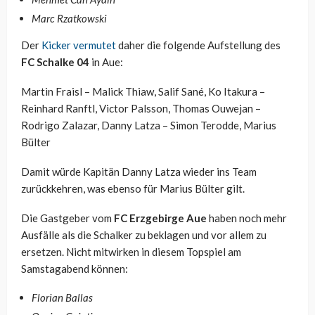
Marc Rzatkowski
Der
Kicker vermutet
daher die folgende Aufstellung des
FC Schalke 04
in Aue:
Martin Fraisl – Malick Thiaw, Salif Sané, Ko Itakura –
Reinhard Ranftl, Victor Palsson, Thomas Ouwejan –
Rodrigo Zalazar, Danny Latza – Simon Terodde, Marius
Bülter
Damit würde Kapitän Danny Latza wieder ins Team
zurückkehren, was ebenso für Marius Bülter gilt.
Die Gastgeber vom
FC Erzgebirge Aue
haben noch mehr
Ausfälle als die Schalker zu beklagen und vor allem zu
ersetzen. Nicht mitwirken in diesem Topspiel am
Samstagabend können:
Florian Ballas