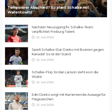
Temporärer Abschied? So plant Schalke mit
Wallentowitz
Nächster Neuzugang fix: Schalke-Team
verpflichtet Freiburg-Talent
12. Juni 2026
Spielt Schalke-Star Dzeko mit Bosnien gegen
Kanada? So ist der Stand
12. Juni 2026
Schalke-Flop Jordan Larsson zieht es in die
Wüste
12. Juni 2026
Edin Dzeko sorgt mit Karriereende-Aussage für
Fragezeichen
12. Juni 2026