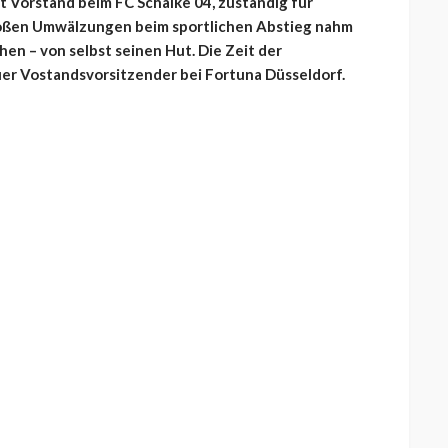
 Vorstand beim FC Schalke 04, zuständig für
oßen Umwälzungen beim sportlichen Abstieg nahm
hen – von selbst seinen Hut. Die Zeit der
euer Vostandsvorsitzender bei Fortuna Düsseldorf.