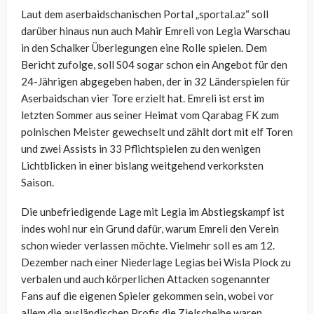
Laut dem aserbaidschanischen Portal „sportal.az“ soll
darüber hinaus nun auch Mahir Emreli von Legia Warschau
in den Schalker Überlegungen eine Rolle spielen. Dem
Bericht zufolge, soll S04 sogar schon ein Angebot für den
24-Jährigen abgegeben haben, der in 32 Länderspielen für
Aserbaidschan vier Tore erzielt hat. Emreli ist erst im
letzten Sommer aus seiner Heimat vom Qarabag FK zum
polnischen Meister gewechselt und zählt dort mit elf Toren
und zwei Assists in 33 Pflichtspielen zu den wenigen
Lichtblicken in einer bislang weitgehend verkorksten
Saison.
Die unbefriedigende Lage mit Legia im Abstiegskampf ist
indes wohl nur ein Grund dafür, warum Emreli den Verein
schon wieder verlassen möchte. Vielmehr soll es am 12.
Dezember nach einer Niederlage Legias bei Wisla Plock zu
verbalen und auch körperlichen Attacken sogenannter
Fans auf die eigenen Spieler gekommen sein, wobei vor
allem die ausländischen Profis die Zielscheibe waren.