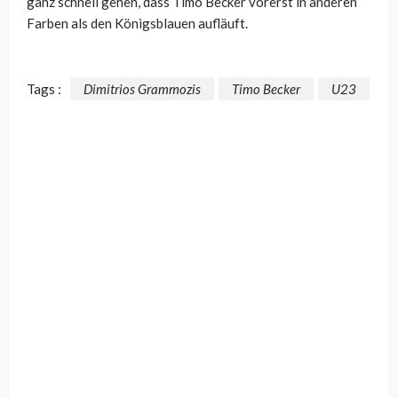
ganz schnell gehen, dass Timo Becker vorerst in anderen
Farben als den Königsblauen aufläuft.
Tags :
Dimitrios Grammozis
Timo Becker
U23