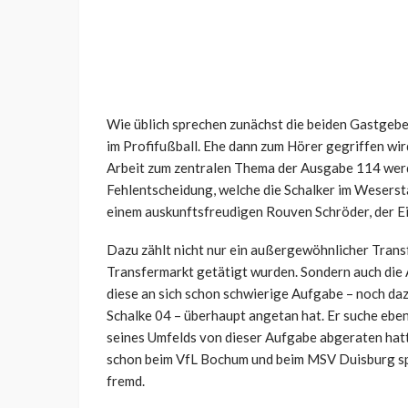
Wie üblich sprechen zunächst die beiden Gastgebe
im Profifußball. Ehe dann zum Hörer gegriffen wi
Arbeit zum zentralen Thema der Ausgabe 114 werd
Fehlentscheidung, welche die Schalker im Weserst
einem auskunftsfreudigen Rouven Schröder, der Einb
Dazu zählt nicht nur ein außergewöhnlicher Trans
Transfermarkt getätigt wurden. Sondern auch die
diese an sich schon schwierige Aufgabe – noch da
Schalke 04 – überhaupt angetan hat. Er suche ebe
seines Umfelds von dieser Aufgabe abgeraten hatt
schon beim VfL Bochum und beim MSV Duisburg spie
fremd.