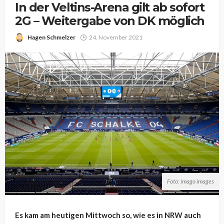
In der Veltins-Arena gilt ab sofort
2G – Weitergabe von DK möglich
Hagen Schmelzer
24. November 2021
Foto: imago images
Es kam am heutigen Mittwoch so, wie es in NRW auch