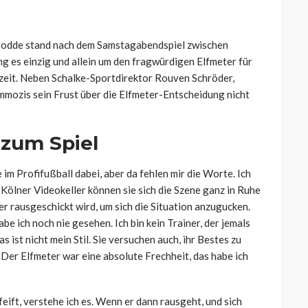
erodde stand nach dem Samstagabendspiel zwischen
g es einzig und allein um den fragwürdigen Elfmeter für
lzeit. Neben Schalke-Sportdirektor Rouven Schröder,
mmozis sein Frust über die Elfmeter-Entscheidung nicht
 zum Spiel
e im Profifußball dabei, aber da fehlen mir die Worte. Ich
 Kölner Videokeller können sie sich die Szene ganz in Ruhe
ler rausgeschickt wird, um sich die Situation anzugucken.
abe ich noch nie gesehen. Ich bin kein Trainer, der jemals
 ist nicht mein Stil. Sie versuchen auch, ihr Bestes zu
Der Elfmeter war eine absolute Frechheit, das habe ich
eift, verstehe ich es. Wenn er dann rausgeht, und sich