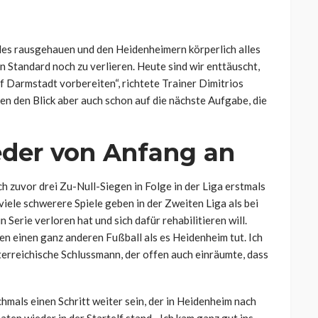
alles rausgehauen und den Heidenheimern körperlich alles
en Standard noch zu verlieren. Heute sind wir enttäuscht,
f Darmstadt vorbereiten“, richtete Trainer Dimitrios
n den Blick aber auch schon auf die nächste Aufgabe, die
eder von Anfang an
ch zuvor drei Zu-Null-Siegen in Folge in der Liga erstmals
iele schwerere Spiele geben in der Zweiten Liga als bei
Serie verloren hat und sich dafür rehabilitieren will.
en einen ganz anderen Fußball als es Heidenheim tut. Ich
sterreichische Schlussmann, der offen auch einräumte, dass
als einen Schritt weiter sein, der in Heidenheim nach
en wieder in der Startelf stand. „Ich kam ganz gut ins