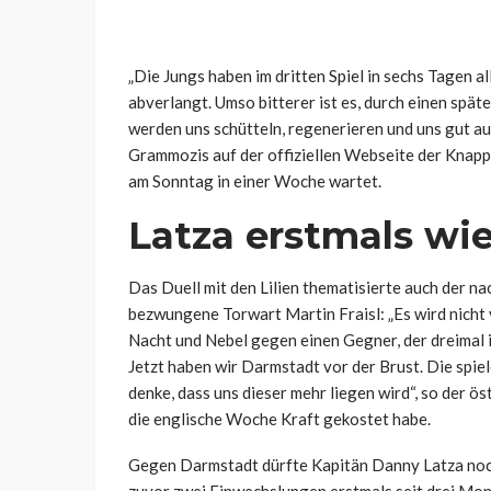
„Die Jungs haben im dritten Spiel in sechs Tagen 
abverlangt. Umso bitterer ist es, durch einen spät
werden uns schütteln, regenerieren und uns gut au
Grammozis auf der offiziellen Webseite der Knappe
am Sonntag in einer Woche wartet.
Latza erstmals wi
Das Duell mit den Lilien thematisierte auch der na
bezwungene Torwart Martin Fraisl: „Es wird nicht v
Nacht und Nebel gegen einen Gegner, der dreimal in 
Jetzt haben wir Darmstadt vor der Brust. Die spiel
denke, dass uns dieser mehr liegen wird“, so der ö
die englische Woche Kraft gekostet habe.
Gegen Darmstadt dürfte Kapitän Danny Latza nochm
zuvor zwei Einwechslungen erstmals seit drei Monat