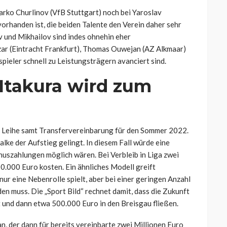
Darko Churlinov (VfB Stuttgart) noch bei Yaroslav
vorhanden ist, die beiden Talente den Verein daher sehr
v und Mikhailov sind indes ohnehin eher
ar (Eintracht Frankfurt), Thomas Ouwejan (AZ Alkmaar)
pieler schnell zu Leistungsträgern avanciert sind.
 Itakura wird zum
ine Leihe samt Transfervereinbarung für den Sommer 2022.
lke der Aufstieg gelingt. In diesem Fall würde eine
onuszahlungen möglich wären. Bei Verbleib in Liga zwei
0.000 Euro kosten. Ein ähnliches Modell greift
nur eine Nebenrolle spielt, aber bei einer geringen Anzahl
en muss. Die „Sport Bild“ rechnet damit, dass die Zukunft
t und dann etwa 500.000 Euro in den Breisgau fließen.
an, der dann für bereits vereinbarte zwei Millionen Euro