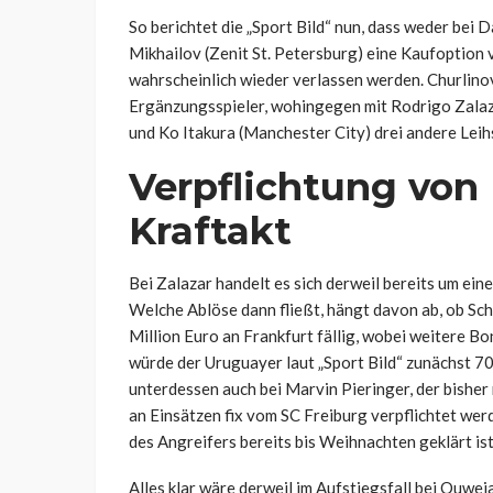
So berichtet die „Sport Bild“ nun, dass weder bei 
Mikhailov (Zenit St. Petersburg) eine Kaufoption 
wahrscheinlich wieder verlassen werden. Churlino
Ergänzungsspieler, wohingegen mit Rodrigo Zalaz
und Ko Itakura (Manchester City) drei andere Leihs
Verpflichtung von
Kraftakt
Bei Zalazar handelt es sich derweil bereits um e
Welche Ablöse dann fließt, hängt davon ab, ob Scha
Million Euro an Frankfurt fällig, wobei weitere B
würde der Uruguayer laut „Sport Bild“ zunächst 70
unterdessen auch bei Marvin Pieringer, der bisher 
an Einsätzen fix vom SC Freiburg verpflichtet werd
des Angreifers bereits bis Weihnachten geklärt is
Alles klar wäre derweil im Aufstiegsfall bei Ouwej