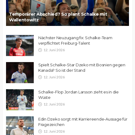
Temporärer Abschied? So plant Schalke mit
Wallentowitz
Nächster Neuzugang fix: Schalke-Team
verpflichtet Freiburg-Talent
12. Juni 2026
Spielt Schalke-Star Dzeko mit Bosnien gegen
Kanada? So ist der Stand
12. Juni 2026
Schalke-Flop Jordan Larsson zieht es in die
Wüste
12. Juni 2026
Edin Dzeko sorgt mit Karriereende-Aussage für
Fragezeichen
12. Juni 2026