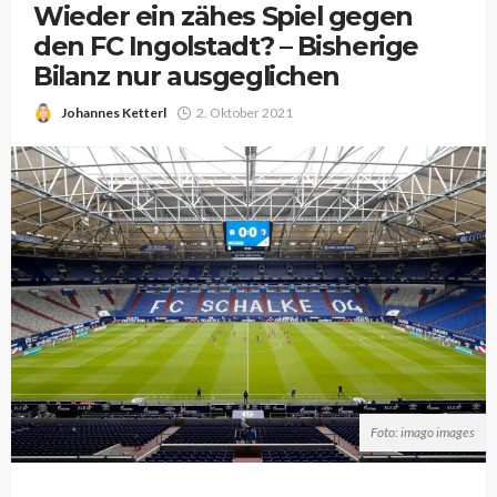
Wieder ein zähes Spiel gegen
den FC Ingolstadt? – Bisherige
Bilanz nur ausgeglichen
Johannes Ketterl
2. Oktober 2021
Foto: imago images